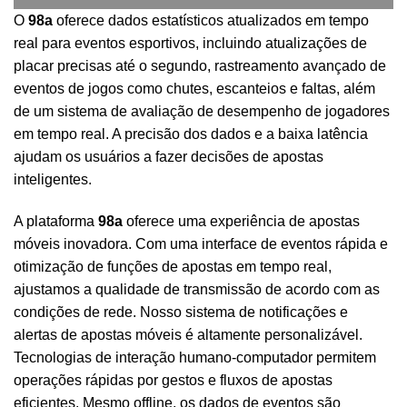
O
98a
oferece dados estatísticos atualizados em tempo
real para eventos esportivos, incluindo atualizações de
placar precisas até o segundo, rastreamento avançado de
eventos de jogos como chutes, escanteios e faltas, além
de um sistema de avaliação de desempenho de jogadores
em tempo real. A precisão dos dados e a baixa latência
ajudam os usuários a fazer decisões de apostas
inteligentes.
A plataforma
98a
oferece uma experiência de apostas
móveis inovadora. Com uma interface de eventos rápida e
otimização de funções de apostas em tempo real,
ajustamos a qualidade de transmissão de acordo com as
condições de rede. Nosso sistema de notificações e
alertas de apostas móveis é altamente personalizável.
Tecnologias de interação humano-computador permitem
operações rápidas por gestos e fluxos de apostas
eficientes. Mesmo offline, os dados de eventos são