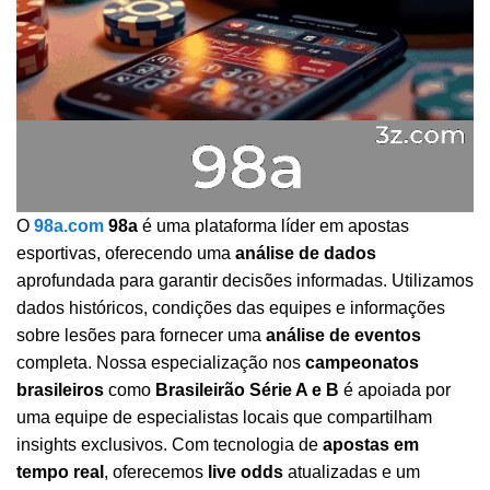
O
98a.com
98a
é uma plataforma líder em apostas
esportivas, oferecendo uma
análise de dados
aprofundada para garantir decisões informadas. Utilizamos
dados históricos, condições das equipes e informações
sobre lesões para fornecer uma
análise de eventos
completa. Nossa especialização nos
campeonatos
brasileiros
como
Brasileirão Série A e B
é apoiada por
uma equipe de especialistas locais que compartilham
insights exclusivos. Com tecnologia de
apostas em
tempo real
, oferecemos
live odds
atualizadas e um