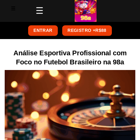
Skip
☰
☰
to
content
ENTRAR
REGISTRO +R$88
Análise Esportiva Profissional com
Foco no Futebol Brasileiro na 98a