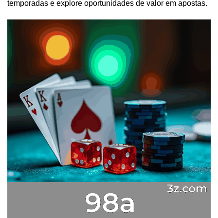
temporadas e explore oportunidades de valor em apostas.